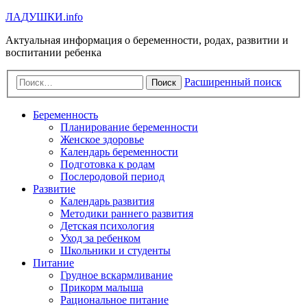
Л
А
Д
У
Ш
К
И
.info
Актуальная информация о беременности, родах, развитии и
воспитании ребенка
Расширенный поиск
Поиск
Беременность
Планирование беременности
Женское здоровье
Календарь беременности
Подготовка к родам
Послеродовой период
Развитие
Календарь развития
Методики раннего развития
Детская психология
Уход за ребенком
Школьники и студенты
Питание
Грудное вскармливание
Прикорм малыша
Рациональное питание