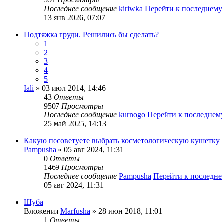
Последнее сообщение
kiriwka
Перейти к последнем
13 янв 2026, 07:07
Подтяжка груди. Решились бы сделать?
1
2
3
4
5
Iali
» 03 июл 2014, 14:46
43
Ответы
9507
Просмотры
Последнее сообщение
kurnogo
Перейти к последне
25 май 2025, 14:13
Какую посоветуете выбрать косметологическую кушетку
Pampusha
» 05 авг 2024, 11:31
0
Ответы
1469
Просмотры
Последнее сообщение
Pampusha
Перейти к последн
05 авг 2024, 11:31
Шуба
Вложения
Marfusha
» 28 июн 2018, 11:01
1
Ответы