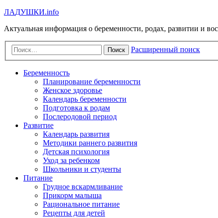
Л
А
Д
У
Ш
К
И
.info
Актуальная информация о беременности, родах, развитии и во
Расширенный поиск
Поиск
Беременность
Планирование беременности
Женское здоровье
Календарь беременности
Подготовка к родам
Послеродовой период
Развитие
Календарь развития
Методики раннего развития
Детская психология
Уход за ребенком
Школьники и студенты
Питание
Грудное вскармливание
Прикорм малыша
Рациональное питание
Рецепты для детей