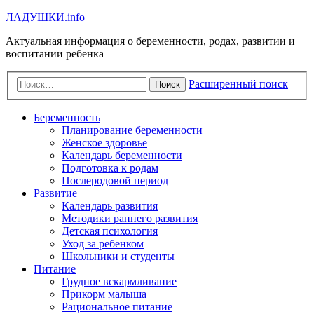
Л
А
Д
У
Ш
К
И
.info
Актуальная информация о беременности, родах, развитии и
воспитании ребенка
Расширенный поиск
Поиск
Беременность
Планирование беременности
Женское здоровье
Календарь беременности
Подготовка к родам
Послеродовой период
Развитие
Календарь развития
Методики раннего развития
Детская психология
Уход за ребенком
Школьники и студенты
Питание
Грудное вскармливание
Прикорм малыша
Рациональное питание