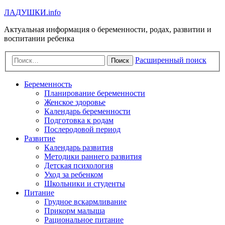
Л
А
Д
У
Ш
К
И
.info
Актуальная информация о беременности, родах, развитии и
воспитании ребенка
Расширенный поиск
Поиск
Беременность
Планирование беременности
Женское здоровье
Календарь беременности
Подготовка к родам
Послеродовой период
Развитие
Календарь развития
Методики раннего развития
Детская психология
Уход за ребенком
Школьники и студенты
Питание
Грудное вскармливание
Прикорм малыша
Рациональное питание