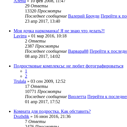
Алена
» 10 фев 2008, 11:47
29
Ответы
13320
Просмотры
Последнее сообщение
Валерий Броуди
Перейти к п
23 апр 2017, 13:40
Моя дочка наркоманка! Я не знаю что делать?!
Lavirra
» 01 мар 2016, 10:18
2
Ответы
2387
Просмотры
Последнее сообщение
Варвара88
Перейти к послед
08 апр 2017, 14:02
Подростковые комплексы: не любит фотографироваться
1
2
Trulala
» 03 сен 2009, 12:52
17
Ответы
10771
Просмотры
Последнее сообщение
Виолетта
Перейти к последн
01 апр 2017, 17:52
Комната для подростка. Как обставить?
Dozhdik
» 16 июн 2016, 21:36
7
Ответы
2476
Просмотры