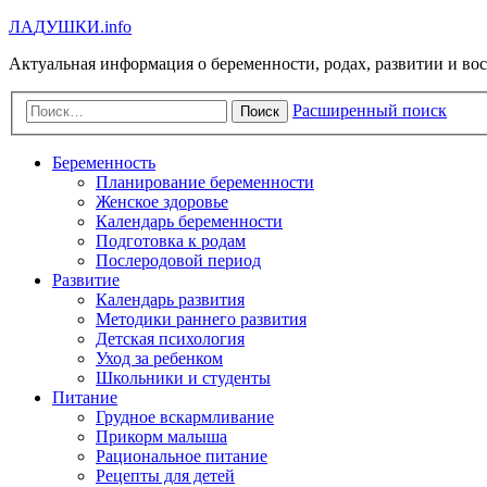
Л
А
Д
У
Ш
К
И
.info
Актуальная информация о беременности, родах, развитии и во
Расширенный поиск
Поиск
Беременность
Планирование беременности
Женское здоровье
Календарь беременности
Подготовка к родам
Послеродовой период
Развитие
Календарь развития
Методики раннего развития
Детская психология
Уход за ребенком
Школьники и студенты
Питание
Грудное вскармливание
Прикорм малыша
Рациональное питание
Рецепты для детей