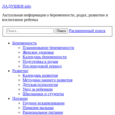
Л
А
Д
У
Ш
К
И
.info
Актуальная информация о беременности, родах, развитии и
воспитании ребенка
Расширенный поиск
Поиск
Беременность
Планирование беременности
Женское здоровье
Календарь беременности
Подготовка к родам
Послеродовой период
Развитие
Календарь развития
Методики раннего развития
Детская психология
Уход за ребенком
Школьники и студенты
Питание
Грудное вскармливание
Прикорм малыша
Рациональное питание