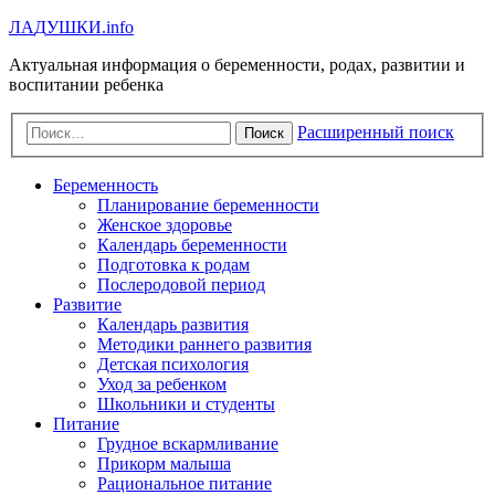
Л
А
Д
У
Ш
К
И
.info
Актуальная информация о беременности, родах, развитии и
воспитании ребенка
Расширенный поиск
Поиск
Беременность
Планирование беременности
Женское здоровье
Календарь беременности
Подготовка к родам
Послеродовой период
Развитие
Календарь развития
Методики раннего развития
Детская психология
Уход за ребенком
Школьники и студенты
Питание
Грудное вскармливание
Прикорм малыша
Рациональное питание