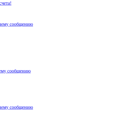
счета!
днему сообщению
нему сообщению
днему сообщению