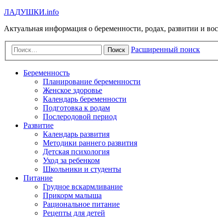
Л
А
Д
У
Ш
К
И
.info
Актуальная информация о беременности, родах, развитии и во
Расширенный поиск
Поиск
Беременность
Планирование беременности
Женское здоровье
Календарь беременности
Подготовка к родам
Послеродовой период
Развитие
Календарь развития
Методики раннего развития
Детская психология
Уход за ребенком
Школьники и студенты
Питание
Грудное вскармливание
Прикорм малыша
Рациональное питание
Рецепты для детей