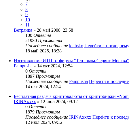
7
8
9
10
11
Ветрянка
» 28 май 2008, 23:58
100
Ответы
21980
Просмотры
Последнее сообщение
klahsko
Перейти к последнем
18 май 2025, 18:28
Изготовление ИТП от фирмы "Теплоком-Сервис Москва"
Pampusha
» 14 окт 2024, 12:54
0
Ответы
1897
Просмотры
Последнее сообщение
Pampusha
Перейти к последн
14 окт 2024, 12:54
Бесплатная раздача криптовалюты от криптобиржи «Nomi
IRINAxxxx
» 12 июл 2024, 09:12
0
Ответы
1879
Просмотры
Последнее сообщение
IRINAxxxx
Перейти к после
12 июл 2024, 09:12