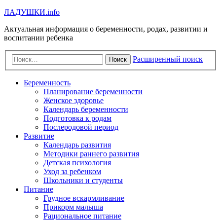
Л
А
Д
У
Ш
К
И
.info
Актуальная информация о беременности, родах, развитии и
воспитании ребенка
Расширенный поиск
Поиск
Беременность
Планирование беременности
Женское здоровье
Календарь беременности
Подготовка к родам
Послеродовой период
Развитие
Календарь развития
Методики раннего развития
Детская психология
Уход за ребенком
Школьники и студенты
Питание
Грудное вскармливание
Прикорм малыша
Рациональное питание