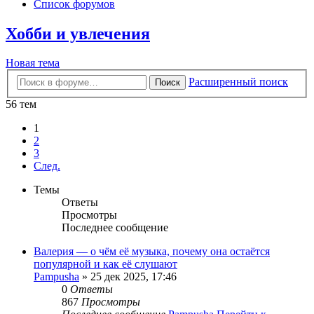
Список форумов
Хобби и увлечения
Новая тема
Расширенный поиск
Поиск
56 тем
1
2
3
След.
Темы
Ответы
Просмотры
Последнее сообщение
Валерия — о чём её музыка, почему она остаётся
популярной и как её слушают
Pampusha
» 25 дек 2025, 17:46
0
Ответы
867
Просмотры