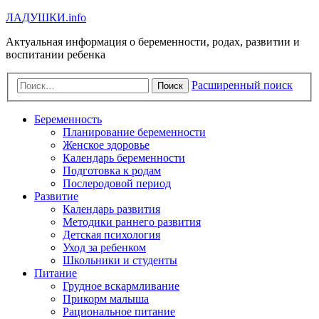
Л
А
Д
У
Ш
К
И
.info
Актуальная информация о беременности, родах, развитии и
воспитании ребенка
Расширенный поиск
Поиск
Беременность
Планирование беременности
Женское здоровье
Календарь беременности
Подготовка к родам
Послеродовой период
Развитие
Календарь развития
Методики раннего развития
Детская психология
Уход за ребенком
Школьники и студенты
Питание
Грудное вскармливание
Прикорм малыша
Рациональное питание