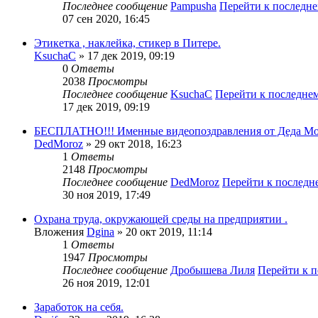
Последнее сообщение
Pampusha
Перейти к последн
07 сен 2020, 16:45
Этикетка , наклейка, стикер в Питере.
KsuchaC
» 17 дек 2019, 09:19
0
Ответы
2038
Просмотры
Последнее сообщение
KsuchaC
Перейти к последне
17 дек 2019, 09:19
БЕСПЛАТНО!!! Именные видеопоздравления от Деда Мо
DedMoroz
» 29 окт 2018, 16:23
1
Ответы
2148
Просмотры
Последнее сообщение
DedMoroz
Перейти к послед
30 ноя 2019, 17:49
Охрана труда, окружающей среды на предприятии .
Вложения
Dgina
» 20 окт 2019, 11:14
1
Ответы
1947
Просмотры
Последнее сообщение
Дробышева Лиля
Перейти к 
26 ноя 2019, 12:01
Заработок на себя.