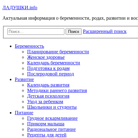
Л
А
Д
У
Ш
К
И
.info
Актуальная информация о беременности, родах, развитии и во
Расширенный поиск
Поиск
Беременность
Планирование беременности
Женское здоровье
Календарь беременности
Подготовка к родам
Послеродовой период
Развитие
Календарь развития
Методики раннего развития
Детская психология
Уход за ребенком
Школьники и студенты
Питание
Грудное вскармливание
Прикорм малыша
Рациональное питание
Рецепты для детей