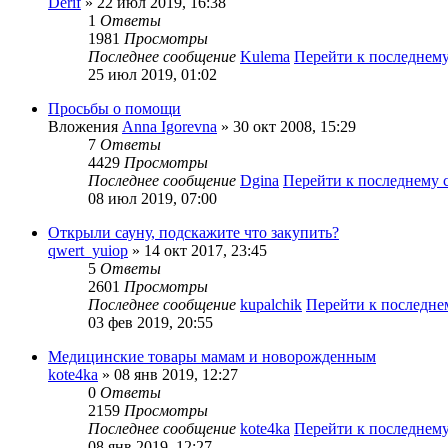
Derif
» 22 июл 2019, 16:38
1
Ответы
1981
Просмотры
Последнее сообщение
Kulema
Перейти к последнем
25 июл 2019, 01:02
Просьбы о помощи
Вложения
Anna Igorevna
» 30 окт 2008, 15:29
7
Ответы
4429
Просмотры
Последнее сообщение
Dgina
Перейти к последнему
08 июл 2019, 07:00
Открыли сауну, подскажите что закупить?
qwert_yuiop
» 14 окт 2017, 23:45
5
Ответы
2601
Просмотры
Последнее сообщение
kupalchik
Перейти к последн
03 фев 2019, 20:55
Медицинские товары мамам и новорожденным
kote4ka
» 08 янв 2019, 12:27
0
Ответы
2159
Просмотры
Последнее сообщение
kote4ka
Перейти к последнем
08 янв 2019, 12:27