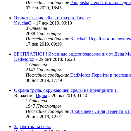
Последнее сообщение
Pampusha
Перейти к последн
07 сен 2020, 16:45
Этикетка , наклейка, стикер в Питере.
KsuchaC
» 17 дек 2019, 09:19
0
Ответы
2038
Просмотры
Последнее сообщение
KsuchaC
Перейти к последне
17 дек 2019, 09:19
БЕСПЛАТНО!!! Именные видеопоздравления от Деда Мо
DedMoroz
» 29 окт 2018, 16:23
1
Ответы
2147
Просмотры
Последнее сообщение
DedMoroz
Перейти к послед
30 ноя 2019, 17:49
Охрана труда, окружающей среды на предприятии .
Вложения
Dgina
» 20 окт 2019, 11:14
1
Ответы
1947
Просмотры
Последнее сообщение
Дробышева Лиля
Перейти к 
26 ноя 2019, 12:01
Заработок на себя.