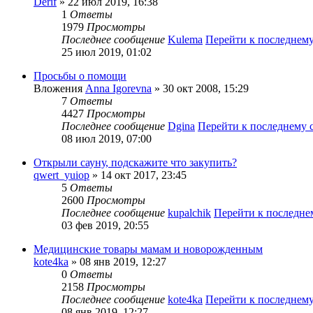
Derif
» 22 июл 2019, 16:38
1
Ответы
1979
Просмотры
Последнее сообщение
Kulema
Перейти к последнем
25 июл 2019, 01:02
Просьбы о помощи
Вложения
Anna Igorevna
» 30 окт 2008, 15:29
7
Ответы
4427
Просмотры
Последнее сообщение
Dgina
Перейти к последнему
08 июл 2019, 07:00
Открыли сауну, подскажите что закупить?
qwert_yuiop
» 14 окт 2017, 23:45
5
Ответы
2600
Просмотры
Последнее сообщение
kupalchik
Перейти к последн
03 фев 2019, 20:55
Медицинские товары мамам и новорожденным
kote4ka
» 08 янв 2019, 12:27
0
Ответы
2158
Просмотры
Последнее сообщение
kote4ka
Перейти к последнем
08 янв 2019, 12:27