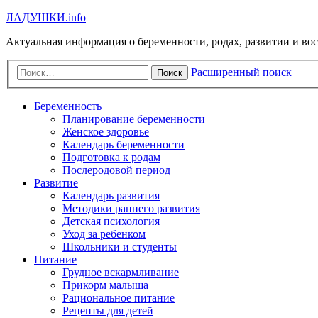
Л
А
Д
У
Ш
К
И
.info
Актуальная информация о беременности, родах, развитии и во
Расширенный поиск
Поиск
Беременность
Планирование беременности
Женское здоровье
Календарь беременности
Подготовка к родам
Послеродовой период
Развитие
Календарь развития
Методики раннего развития
Детская психология
Уход за ребенком
Школьники и студенты
Питание
Грудное вскармливание
Прикорм малыша
Рациональное питание
Рецепты для детей