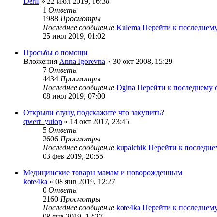
Derif
» 22 июл 2019, 16:38
1
Ответы
1988
Просмотры
Последнее сообщение
Kulema
Перейти к последнем
25 июл 2019, 01:02
Просьбы о помощи
Вложения
Anna Igorevna
» 30 окт 2008, 15:29
7
Ответы
4434
Просмотры
Последнее сообщение
Dgina
Перейти к последнему
08 июл 2019, 07:00
Открыли сауну, подскажите что закупить?
qwert_yuiop
» 14 окт 2017, 23:45
5
Ответы
2606
Просмотры
Последнее сообщение
kupalchik
Перейти к последн
03 фев 2019, 20:55
Медицинские товары мамам и новорожденным
kote4ka
» 08 янв 2019, 12:27
0
Ответы
2160
Просмотры
Последнее сообщение
kote4ka
Перейти к последнем
08 янв 2019, 12:27