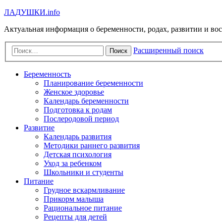
Л
А
Д
У
Ш
К
И
.info
Актуальная информация о беременности, родах, развитии и во
Расширенный поиск
Поиск
Беременность
Планирование беременности
Женское здоровье
Календарь беременности
Подготовка к родам
Послеродовой период
Развитие
Календарь развития
Методики раннего развития
Детская психология
Уход за ребенком
Школьники и студенты
Питание
Грудное вскармливание
Прикорм малыша
Рациональное питание
Рецепты для детей