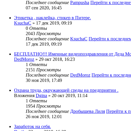
Последнее сообщение
Pampusha
Перейти к последн
07 сен 2020, 16:45
Этикетка , наклейка, стикер в Питере.
KsuchaC
» 17 дек 2019, 09:19
0
Ответы
2043
Просмотры
Последнее сообщение
KsuchaC
Перейти к последне
17 дек 2019, 09:19
БЕСПЛАТНО!!! Именные видеопоздравления от Деда Мо
DedMoroz
» 29 окт 2018, 16:23
1
Ответы
2151
Просмотры
Последнее сообщение
DedMoroz
Перейти к послед
30 ноя 2019, 17:49
Охрана труда, окружающей среды на предприятии .
Вложения
Dgina
» 20 окт 2019, 11:14
1
Ответы
1954
Просмотры
Последнее сообщение
Дробышева Лиля
Перейти к 
26 ноя 2019, 12:01
Заработок на себя.