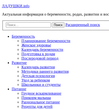
Л
А
Д
У
Ш
К
И
.info
Актуальная информация о беременности, родах, развитии и во
Расширенный поиск
Поиск
Беременность
Планирование беременности
Женское здоровье
Календарь беременности
Подготовка к родам
Послеродовой период
Развитие
Календарь развития
Методики раннего развития
Детская психология
Уход за ребенком
Школьники и студенты
Питание
Грудное вскармливание
Прикорм малыша
Рациональное питание
Рецепты для детей