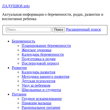
Л
А
Д
У
Ш
К
И
.info
Актуальная информация о беременности, родах, развитии и
воспитании ребенка
Расширенный поиск
Поиск
Беременность
Планирование беременности
Женское здоровье
Календарь беременности
Подготовка к родам
Послеродовой период
Развитие
Календарь развития
Методики раннего развития
Детская психология
Уход за ребенком
Школьники и студенты
Питание
Грудное вскармливание
Прикорм малыша
Рациональное питание