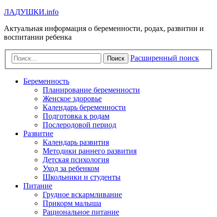
Л
А
Д
У
Ш
К
И
.info
Актуальная информация о беременности, родах, развитии и
воспитании ребенка
Расширенный поиск
Поиск
Беременность
Планирование беременности
Женское здоровье
Календарь беременности
Подготовка к родам
Послеродовой период
Развитие
Календарь развития
Методики раннего развития
Детская психология
Уход за ребенком
Школьники и студенты
Питание
Грудное вскармливание
Прикорм малыша
Рациональное питание