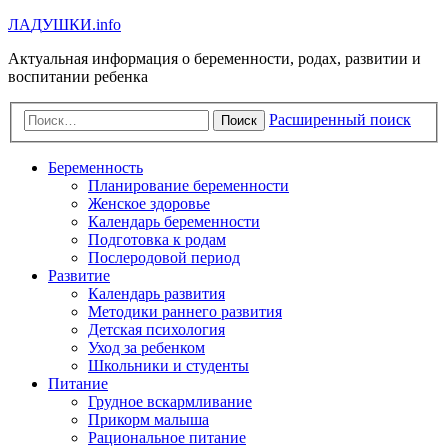
Л
А
Д
У
Ш
К
И
.info
Актуальная информация о беременности, родах, развитии и
воспитании ребенка
Расширенный поиск
Поиск
Беременность
Планирование беременности
Женское здоровье
Календарь беременности
Подготовка к родам
Послеродовой период
Развитие
Календарь развития
Методики раннего развития
Детская психология
Уход за ребенком
Школьники и студенты
Питание
Грудное вскармливание
Прикорм малыша
Рациональное питание