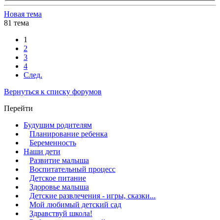
Новая тема
81 тема
1
2
3
4
След.
Вернуться к списку форумов
Перейти
Будущим родителям
Планирование ребенка
Беременность
Наши дети
Развитие малыша
Воспитательный процесс
Детское питание
Здоровье малыша
Детские развлечения - игры, сказки...
Мой любимый детский сад
Здравствуй школа!