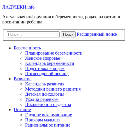
Л
А
Д
У
Ш
К
И
.info
Актуальная информация о беременности, родах, развитии и
воспитании ребенка
Расширенный поиск
Поиск
Беременность
Планирование беременности
Женское здоровье
Календарь беременности
Подготовка к родам
Послеродовой период
Развитие
Календарь развития
Методики раннего развития
Детская психология
Уход за ребенком
Школьники и студенты
Питание
Грудное вскармливание
Прикорм малыша
Рациональное питание