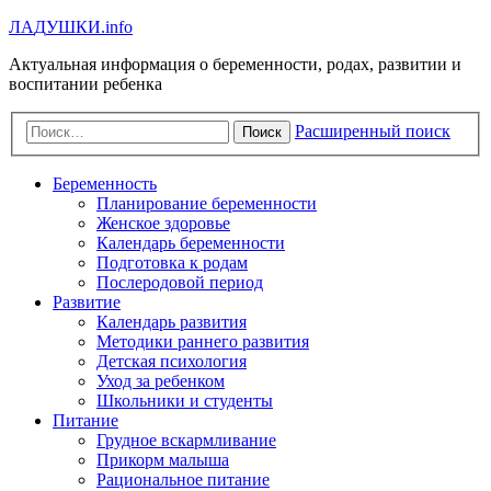
Л
А
Д
У
Ш
К
И
.info
Актуальная информация о беременности, родах, развитии и
воспитании ребенка
Расширенный поиск
Поиск
Беременность
Планирование беременности
Женское здоровье
Календарь беременности
Подготовка к родам
Послеродовой период
Развитие
Календарь развития
Методики раннего развития
Детская психология
Уход за ребенком
Школьники и студенты
Питание
Грудное вскармливание
Прикорм малыша
Рациональное питание