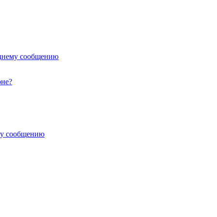
еднему сообщению
оне?
му сообщению