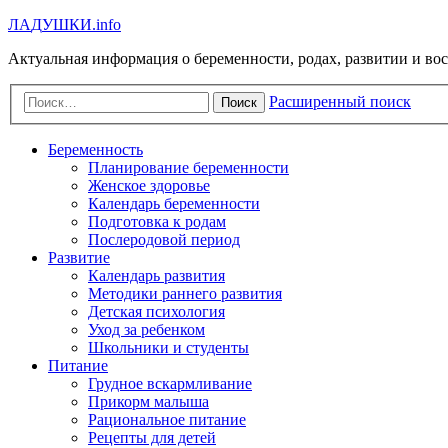
Л
А
Д
У
Ш
К
И
.info
Актуальная информация о беременности, родах, развитии и во
Расширенный поиск
Поиск
Беременность
Планирование беременности
Женское здоровье
Календарь беременности
Подготовка к родам
Послеродовой период
Развитие
Календарь развития
Методики раннего развития
Детская психология
Уход за ребенком
Школьники и студенты
Питание
Грудное вскармливание
Прикорм малыша
Рациональное питание
Рецепты для детей