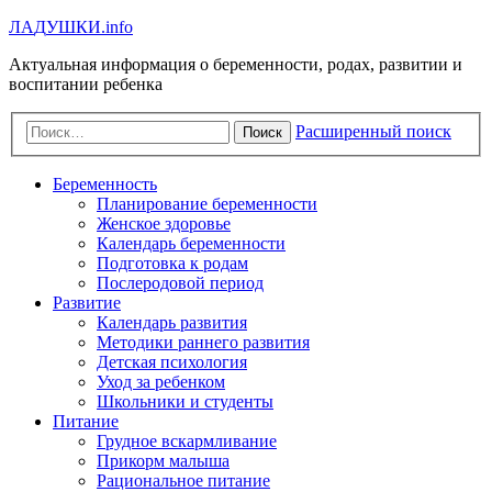
Л
А
Д
У
Ш
К
И
.info
Актуальная информация о беременности, родах, развитии и
воспитании ребенка
Расширенный поиск
Поиск
Беременность
Планирование беременности
Женское здоровье
Календарь беременности
Подготовка к родам
Послеродовой период
Развитие
Календарь развития
Методики раннего развития
Детская психология
Уход за ребенком
Школьники и студенты
Питание
Грудное вскармливание
Прикорм малыша
Рациональное питание