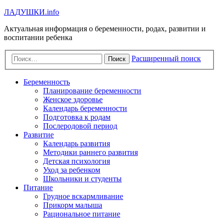
Л
А
Д
У
Ш
К
И
.info
Актуальная информация о беременности, родах, развитии и
воспитании ребенка
Расширенный поиск
Поиск
Беременность
Планирование беременности
Женское здоровье
Календарь беременности
Подготовка к родам
Послеродовой период
Развитие
Календарь развития
Методики раннего развития
Детская психология
Уход за ребенком
Школьники и студенты
Питание
Грудное вскармливание
Прикорм малыша
Рациональное питание