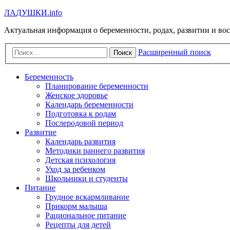
Л
А
Д
У
Ш
К
И
.info
Актуальная информация о беременности, родах, развитии и во
Расширенный поиск
Поиск
Беременность
Планирование беременности
Женское здоровье
Календарь беременности
Подготовка к родам
Послеродовой период
Развитие
Календарь развития
Методики раннего развития
Детская психология
Уход за ребенком
Школьники и студенты
Питание
Грудное вскармливание
Прикорм малыша
Рациональное питание
Рецепты для детей