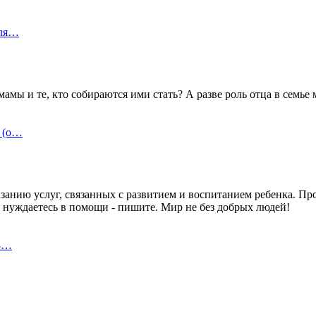
для…
амы и те, кто собираются ими стать? А разве роль отца в семье 
 (о…
занию услуг, связанных с развитием и воспитанием ребенка. Пр
 нуждаетесь в помощи - пишите. Мир не без добрых людей!
 3…