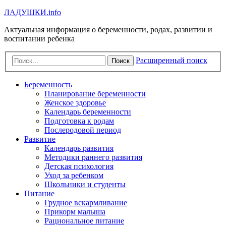
Л
А
Д
У
Ш
К
И
.info
Актуальная информация о беременности, родах, развитии и
воспитании ребенка
Расширенный поиск
Поиск
Беременность
Планирование беременности
Женское здоровье
Календарь беременности
Подготовка к родам
Послеродовой период
Развитие
Календарь развития
Методики раннего развития
Детская психология
Уход за ребенком
Школьники и студенты
Питание
Грудное вскармливание
Прикорм малыша
Рациональное питание