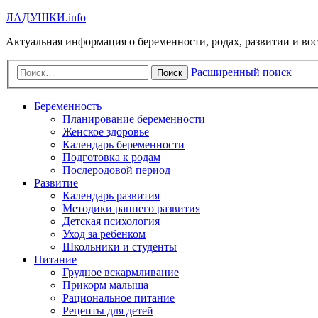
Л
А
Д
У
Ш
К
И
.info
Актуальная информация о беременности, родах, развитии и во
Расширенный поиск
Поиск
Беременность
Планирование беременности
Женское здоровье
Календарь беременности
Подготовка к родам
Послеродовой период
Развитие
Календарь развития
Методики раннего развития
Детская психология
Уход за ребенком
Школьники и студенты
Питание
Грудное вскармливание
Прикорм малыша
Рациональное питание
Рецепты для детей