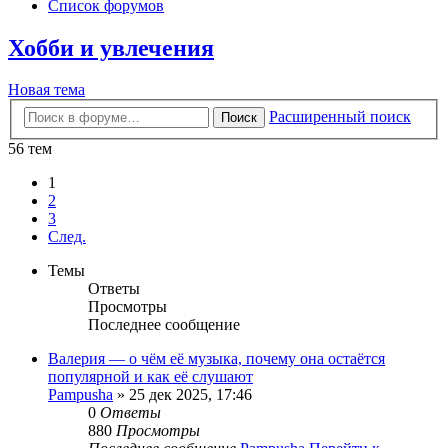
Список форумов
Хобби и увлечения
Новая тема
Расширенный поиск
Поиск
56 тем
1
2
3
След.
Темы
Ответы
Просмотры
Последнее сообщение
Валерия — о чём её музыка, почему она остаётся
популярной и как её слушают
Pampusha
» 25 дек 2025, 17:46
0
Ответы
880
Просмотры