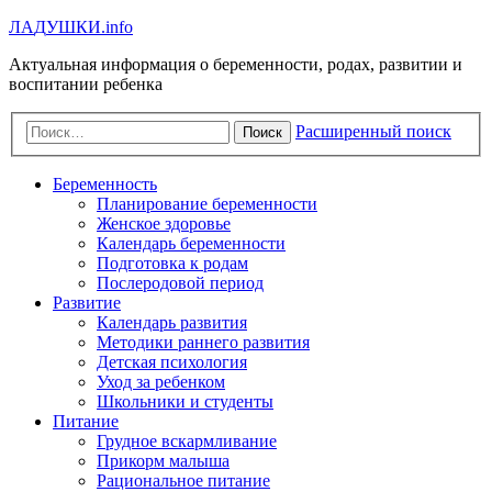
Л
А
Д
У
Ш
К
И
.info
Актуальная информация о беременности, родах, развитии и
воспитании ребенка
Расширенный поиск
Поиск
Беременность
Планирование беременности
Женское здоровье
Календарь беременности
Подготовка к родам
Послеродовой период
Развитие
Календарь развития
Методики раннего развития
Детская психология
Уход за ребенком
Школьники и студенты
Питание
Грудное вскармливание
Прикорм малыша
Рациональное питание