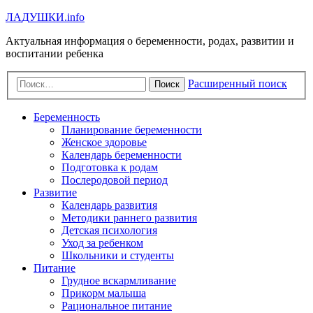
Л
А
Д
У
Ш
К
И
.info
Актуальная информация о беременности, родах, развитии и
воспитании ребенка
Расширенный поиск
Поиск
Беременность
Планирование беременности
Женское здоровье
Календарь беременности
Подготовка к родам
Послеродовой период
Развитие
Календарь развития
Методики раннего развития
Детская психология
Уход за ребенком
Школьники и студенты
Питание
Грудное вскармливание
Прикорм малыша
Рациональное питание